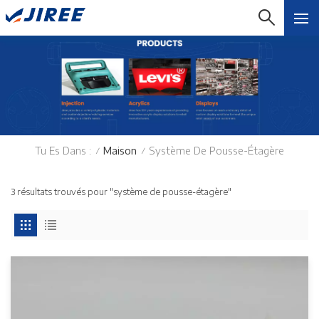
Tu Es Dans :
Maison
Système De Pousse-Étagère
/
/
3 résultats trouvés pour "système de pousse-étagère"