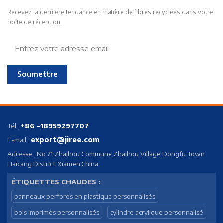
Recevez la dernière tendance en matière de fibres recyclées dans votre
boîte de réception.
Soumettre
Tél :
+86 -18959297707
export@jiree.com
E-mail :
Adresse : No.71 Zhaihou Commune Zhaihou Village Dongfu Town
Haicang District Xiamen,China
ÉTIQUETTES CHAUDES :
panneaux perforés en plastique personnalisés
bols imprimés personnalisés
cylindre acrylique personnalisé