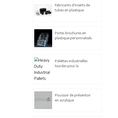
Fabricants d'inserts de
tubes en plastique
personnalisés
Porte-brochures en
plastique personnalisés
à 3 niveaux
Palettes industrielles
lourdes pour la
logistique
Poussoir de présentoir
en acrylique
personnalisé et
solutions de vente au
détail