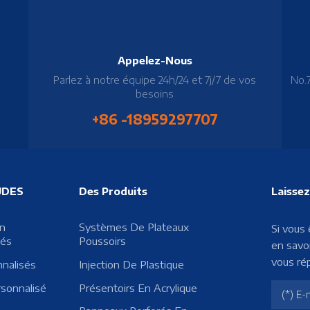
Appelez-Nous
Parlez à notre équipe 24h/24 et 7j/7 de vos
No.
besoins
+86 -18959297707
UDES
Des Produits
Laisse
En
Systèmes De Plateaux
Si vous
sés
Poussoirs
en savoi
vous ré
nnalisés
Injection De Plastique
rsonnalisé
Présentoirs En Acrylique