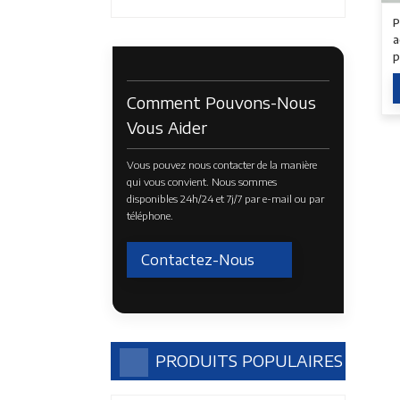
P
a
p
l
Comment Pouvons-Nous
Vous Aider
Vous pouvez nous contacter de la manière
qui vous convient. Nous sommes
disponibles 24h/24 et 7j/7 par e-mail ou par
téléphone.
Contactez-Nous
PRODUITS POPULAIRES