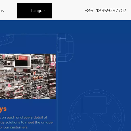
us
+86 -18959297707
Langue