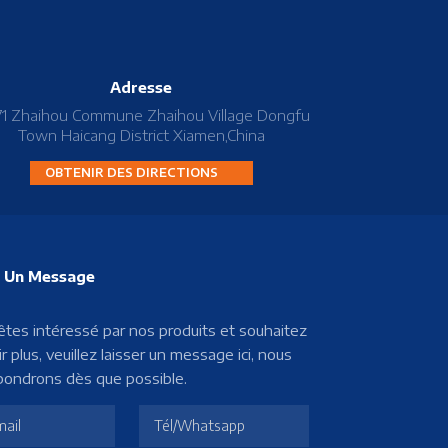
Adresse
71 Zhaihou Commune Zhaihou Village Dongfu
Town Haicang District Xiamen,China
OBTENIR DES DIRECTIONS
z Un Message
 êtes intéressé par nos produits et souhaitez
r plus, veuillez laisser un message ici, nous
pondrons dès que possible.