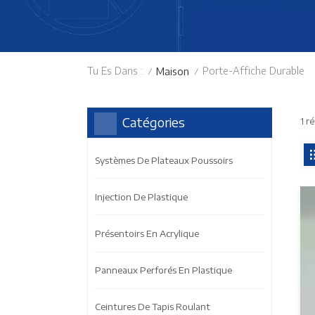
Tu Es Dans :
Porte-Affiche Durable
Maison
/
/
Catégories
1 r
Systèmes De Plateaux Poussoirs
Injection De Plastique
Présentoirs En Acrylique
Panneaux Perforés En Plastique
Ceintures De Tapis Roulant